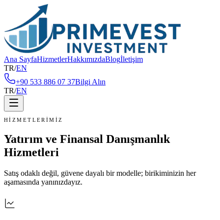
Ana Sayfa
Hizmetler
Hakkımızda
Blog
İletişim
TR
/
EN
+90 533 886 07 37
Bilgi Alın
TR
/
EN
HIZMETLERIMIZ
Yatırım ve Finansal Danışmanlık
Hizmetleri
Satış odaklı değil, güvene dayalı bir modelle; birikiminizin her
aşamasında yanınızdayız.